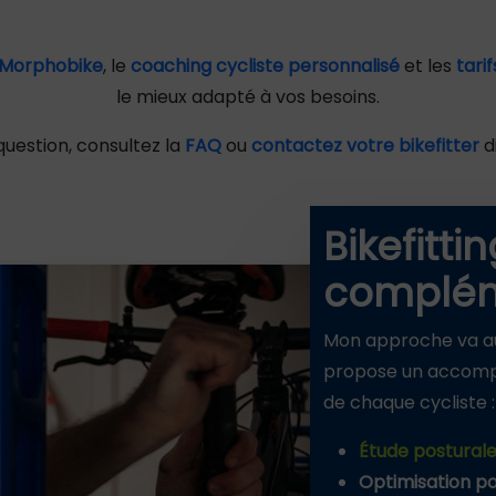
 Morphobike
, le
coaching cycliste personnalisé
et les
tarif
le mieux adapté à vos besoins.
question, consultez la
FAQ
ou
contactez votre bikefitter
d
Bikefitti
complém
Mon approche va au
propose un accomp
de chaque cycliste :
Étude posturale 
Optimisation pou