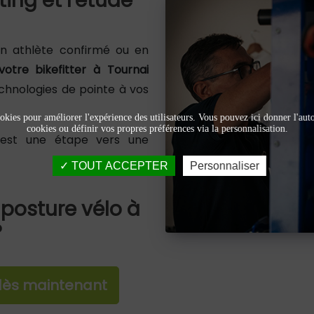
ting et l'étude
un athlète confirmé ou en
votre bikefitter à Tournai
chnologies de pointe à vos
okies pour améliorer l'expérience des utilisateurs. Vous pouvez ici donner l'autor
cookies ou définir vos propres préférences via la personnalisation.
 est une étape vers une
TOUT ACCEPTER
Personnaliser
 posture vélo à
?
 dès maintenant