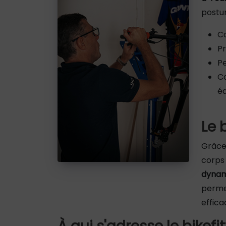
postur
Co
Pr
Pe
C
é
Le 
Grâce
corps 
dynam
perme
effica