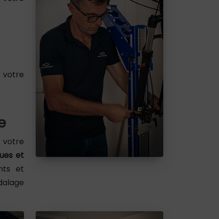
 votre
e
 votre
ues et
nts et
dalage