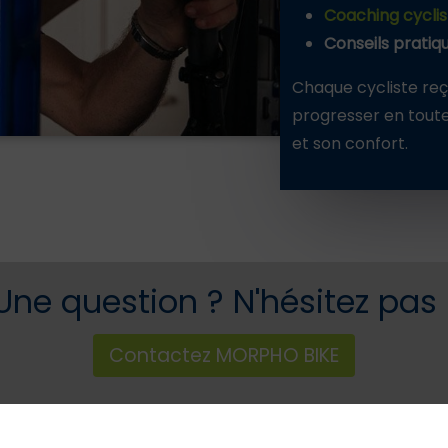
Coaching cyclis
Conseils pratiq
Chaque cycliste reço
progresser en tout
et son confort.
Une question ?
N'hésitez pas 
Contactez MORPHO BIKE
46 Grand Rue , 7640 Antoing
069/68.97.52