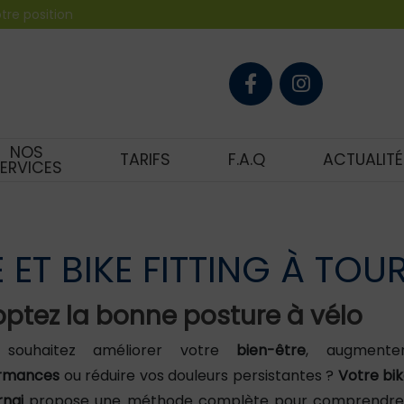
tre position
NOS
TARIFS
F.A.Q
ACTUALITÉ
ERVICES
ET BIKE FITTING À TOU
ptez la bonne posture à vélo
 souhaitez améliorer votre
bien-être
, augmente
rmances
ou réduire vos douleurs persistantes ?
Votre bik
rnai
propose une méthode complète pour comprendre