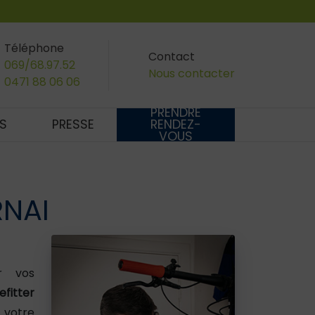
Téléphone
Contact
069/68.97.52
Nous contacter
0471 88 06 06
PRENDRE
S
PRESSE
RENDEZ-
VOUS
RNAI
r vos
efitter
 votre