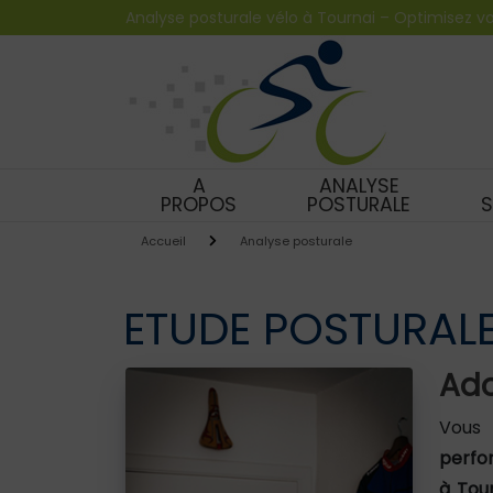
Panneau de gestion des cookies
Analyse posturale vélo à Tournai – Optimisez vo
A
ANALYSE
PROPOS
POSTURALE
S
Accueil
Analyse posturale
ETUDE POSTURALE 
Ado
Vous
perfo
à Tou