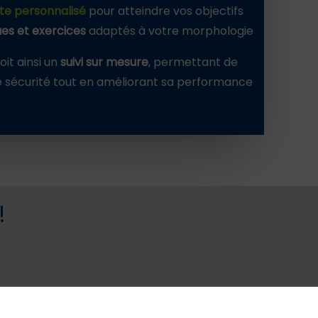
te personnalisé
pour atteindre vos objectifs
ues et exercices
adaptés à votre morphologie
it ainsi un
suivi sur mesure
, permettant de
e sécurité tout en améliorant sa performance
!